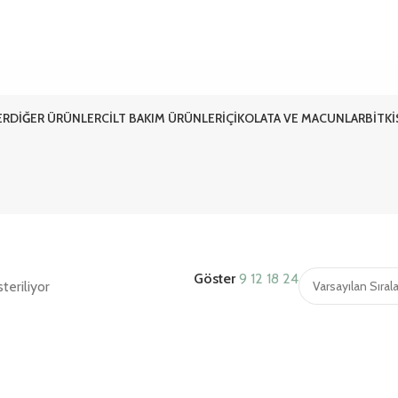
ER
DIĞER ÜRÜNLER
CILT BAKIM ÜRÜNLERI
ÇIKOLATA VE MACUNLAR
BITK
Göster
9
12
18
24
teriliyor