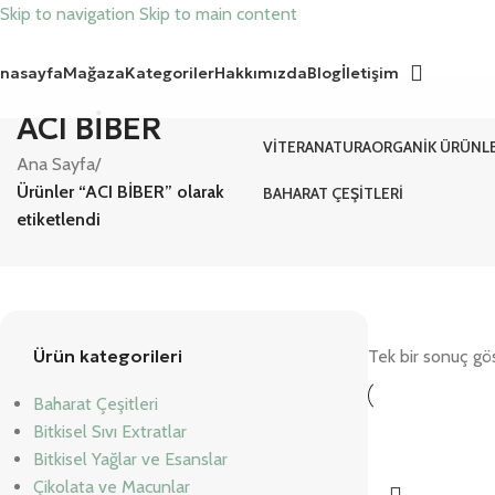
Skip to navigation
Skip to main content
nasayfa
Mağaza
Kategoriler
Hakkımızda
Blog
İletişim
ACI BİBER
VITERANATURA
ORGANIK ÜRÜNL
Ana Sayfa
/
Ürünler “ACI BİBER” olarak
BAHARAT ÇEŞITLERI
etiketlendi
Ürün kategorileri
Tek bir sonuç gös
Baharat Çeşitleri
Bitkisel Sıvı Extratlar
Bitkisel Yağlar ve Esanslar
Çikolata ve Macunlar