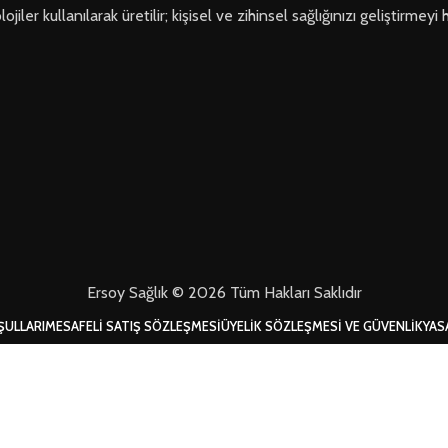
ler kullanılarak üretilir; kişisel ve zihinsel sağlığınızı geliştirmeyi 
Ersoy Sağlık © 2026 Tüm Hakları Saklıdır
ŞULLARI
MESAFELI SATIŞ SÖZLEŞMESI
ÜYELIK SÖZLEŞMESI VE GÜVENLIK
YAS
Mağaza
Filtreler
Favorilerim