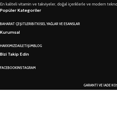
En kaliteli vitamin ve takviyeler, doğal içeriklerle ve modern teknoloji
Popüler Kategoriler
BAHARAT ÇEŞITLERI
BITKISEL YAĞLAR VE ESANSLAR
Kurumsal
HAKKIMIZDA
İLETIŞIM
BLOG
Bizi Takip Edin
FACEBOOK
INSTAGRAM
GARANTI VE İADE KO