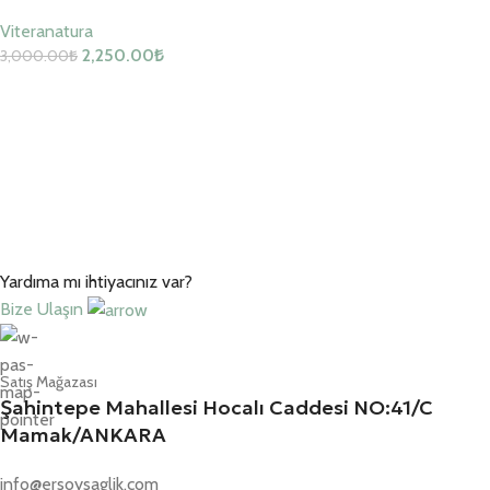
Viteranatura
2,250.00
₺
3,000.00
₺
Sepete Ekle
Yardıma mı ihtiyacınız var?
Bize Ulaşın
Satış Mağazası
Şahintepe Mahallesi Hocalı Caddesi NO:41/C
Mamak/ANKARA
info@ersoysaglik.com