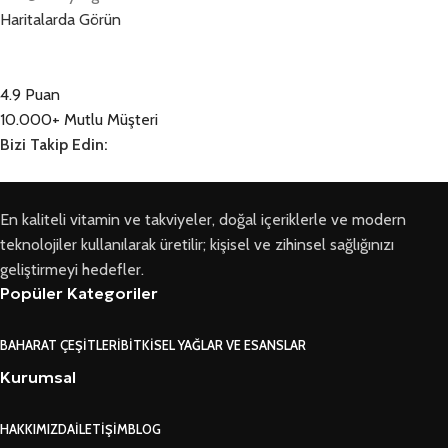
Haritalarda Görün
4.9 Puan
10.000+ Mutlu Müşteri
Bizi Takip Edin:
En kaliteli vitamin ve takviyeler, doğal içeriklerle ve modern
teknolojiler kullanılarak üretilir; kişisel ve zihinsel sağlığınızı
geliştirmeyi hedefler.
Popüler Kategoriler
BAHARAT ÇEŞITLERI
BITKISEL YAĞLAR VE ESANSLAR
Kurumsal
HAKKIMIZDA
İLETIŞIM
BLOG