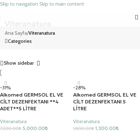
Skip to navigation
Skip to main content
Viteranatura
Ana Sayfa
/
Viteranatura
Categories
Show sidebar
-31%
-28%
Alkomed GERMSOL EL VE
Alkomed GERMSOL EL VE
CİLT DEZENFEKTANI **4
CİLT DEZENFEKTANI 5
ADET**5 LİTRE
LİTRE
Viteranatura
Viteranatura
5,000.00
₺
1,300.00
₺
7,200.00
₺
1,800.00
₺
Sepete Ekle
Sepete Ekle