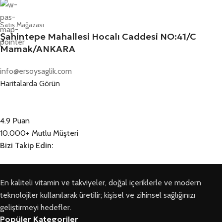
Satış Mağazası
Şahintepe Mahallesi Hocalı Caddesi NO:41/C
Mamak/ANKARA
info@ersoysaglik.com
Haritalarda Görün
4.9 Puan
10.000+ Mutlu Müşteri
Bizi Takip Edin:
En kaliteli vitamin ve takviyeler, doğal içeriklerle ve modern
teknolojiler kullanılarak üretilir; kişisel ve zihinsel sağlığınızı
geliştirmeyi hedefler.
Popüler Kategoriler