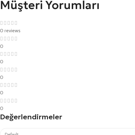
Müşteri Yorumları
0 reviews
0
0
0
0
0
Değerlendirmeler