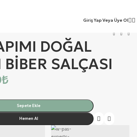
Giriş Yap Veya Üye Ol
APIMI DOĞAL
I BİBER SALÇASI
0
₺
Sepete Ekle
Hemen Al