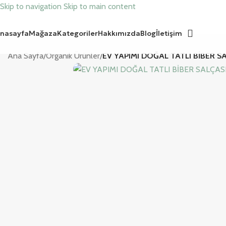
Skip to navigation
Skip to main content
nasayfa
Mağaza
Kategoriler
Hakkımızda
Blog
İletişim
Ana Sayfa
/
Organik Ürünler
/
EV YAPIMI DOĞAL TATLI BİBER S