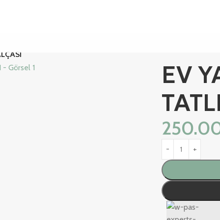
ALÇASI
EV Y
TATL
250.0