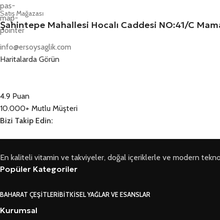
Satış Mağazası
Şahintepe Mahallesi Hocalı Caddesi NO:41/C M
info@ersoysaglik.com
Haritalarda Görün
4.9 Puan
10.000+ Mutlu Müşteri
Bizi Takip Edin:
En kaliteli vitamin ve takviyeler, doğal içeriklerle ve modern teknoloji
Popüler Kategoriler
BAHARAT ÇEŞITLERI
BITKISEL YAĞLAR VE ESANSLAR
Kurumsal