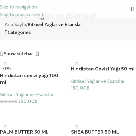
Skip to navigation
Bitkisel Yağlar ve Esanslar
Skip to main content
Ana Sayfa
/
Bitkisel Yağlar ve Esanslar
Categories
Show sidebar
Hindistan Cevizi Yağı 50 ml
-29%
Hindistan cevizi yağı 100
Bitkisel Yağlar ve Esanslar
ml
150.00
₺
Bitkisel Yağlar ve Esanslar
Sepete Ekle
250.00
₺
350.00
₺
Sepete Ekle
PALM BUTTER 50 ML
SHEA BUTTER 50 ML