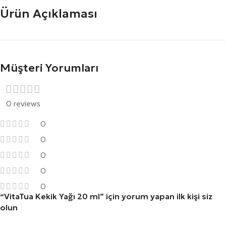
Ürün Açıklaması
Müşteri Yorumları
0 reviews
0
0
0
0
0
“VitaTua Kekik Yağı 20 ml” için yorum yapan ilk kişi siz
olun