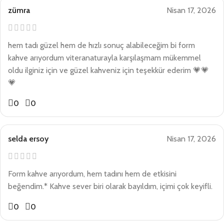
zümra
Nisan 17, 2026
hem tadı güzel hem de hızlı sonuç alabileceğim bi form
kahve arıyordum viteranaturayla karşılaşmam mükemmel
oldu ilginiz için ve güzel kahveniz için teşekkür ederim 💗💗
💗
0
0
selda ersoy
Nisan 17, 2026
Form kahve arıyordum, hem tadını hem de etkisini
beğendim.* Kahve sever biri olarak bayıldım, içimi çok keyifli.
0
0