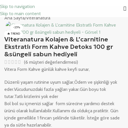
Skip to navigation
Skip to main content
Ana Sayfa
/
Viteranatura
-25%
🔥 TREND
Viteranatura Kolajen & L’carnitine
Ekstratlı Form Kahve Detoks 100 gr
&süngeli sabun hediyeli
(
6
müşteri değerlendirmesi)
Vitera Form Kahve günlük kahve keyfi sunar,
Düzenli yaşam rutinine uyum sağlar,Ödem ve şişkinliği yok
eder.Vücudunuzdaki fazla yağları yakar.Gün boyu tok
tutar.Tatlı krizlerini yok eder
Bol bol su içmenizi sağlar form sürecine yardımcı destek
ürünü olarak kullanılabilir.Kullanımı da oldukça pratiktir. Gün
içinde genellikle 1 fincan şeklinde tüketilir. İsteğe göre sade
ya da sütle hazırlanabilir.