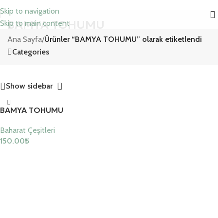
Skip to navigation
BAMYA TOHUMU
Skip to main content
Ana Sayfa
/
Ürünler “BAMYA TOHUMU” olarak etiketlendi
Categories
Show sidebar
BAMYA TOHUMU
Baharat Çeşitleri
150.00
₺
Sepete Ekle