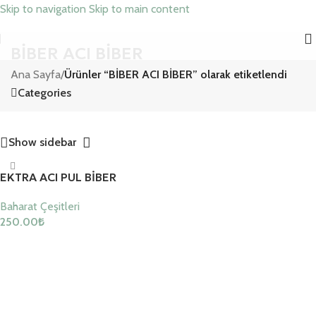
Skip to navigation
Skip to main content
BİBER ACI BİBER
Ana Sayfa
/
Ürünler “BİBER ACI BİBER” olarak etiketlendi
Categories
Show sidebar
EKTRA ACI PUL BİBER
Baharat Çeşitleri
250.00
₺
Sepete Ekle