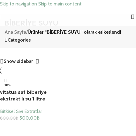
Skip to navigation
Skip to main content
BİBERİYE SUYU
Ana Sayfa
/
Ürünler “BİBERİYE SUYU” olarak etiketlendi
Categories
Show sidebar
-38%
vitatua saf biberiye
ekstraktılı su 1 litre
Bitkisel Sıvı Extratlar
500.00
₺
800.00
₺
Sepete Ekle