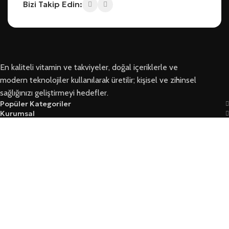
Bizi Takip Edin:
En kaliteli vitamin ve takviyeler, doğal içeriklerle ve
modern teknolojiler kullanılarak üretilir; kişisel ve zihinsel
sağlığınızı geliştirmeyi hedefler.
Popüler Kategoriler
Kurumsal
Bizi Takip Edin
Ersoy Sağlık © 2026 Tüm Hakları Saklıdır
Garanti Ve İade Koşulları
Mesafeli Satış Sözleşmesi
Üyelik Sözleşmesi Ve Güvenlik
Yasal Kurallar Ve KVKK
Mağaza
Filtreler