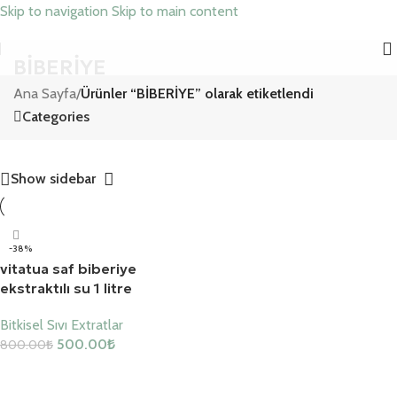
Skip to navigation
Skip to main content
BİBERİYE
Ana Sayfa
/
Ürünler “BİBERİYE” olarak etiketlendi
Categories
Show sidebar
-38%
vitatua saf biberiye
ekstraktılı su 1 litre
Bitkisel Sıvı Extratlar
500.00
₺
800.00
₺
Sepete Ekle