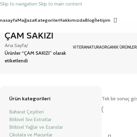
Skip to navigation
Skip to main content
nasayfa
Mağaza
Kategoriler
Hakkımızda
Blog
İletişim
ÇAM SAKIZI
Ana Sayfa
/
VITERANATURA
ORGANIK ÜRÜNLER
Ürünler “ÇAM SAKIZI” olarak
etiketlendi
Ürün kategorileri
Tek bir sonuç gös
Baharat Çeşitleri
Bitkisel Sıvı Extratlar
Bitkisel Yağlar ve Esanslar
Çikolata ve Macunlar