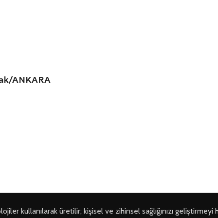
amak/ANKARA
ler kullanılarak üretilir; kişisel ve zihinsel sağlığınızı geliştirmeyi 