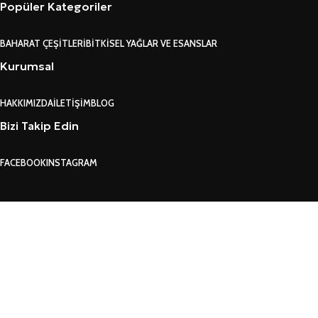
Popüler Kategoriler
BAHARAT ÇEŞITLERI
BITKISEL YAĞLAR VE ESANSLAR
Kurumsal
HAKKIMIZDA
İLETIŞIM
BLOG
Bizi Takip Edin
FACEBOOK
INSTAGRAM
GARANTI VE İADE KO
Search