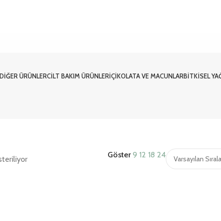
DIĞER ÜRÜNLER
CILT BAKIM ÜRÜNLERI
ÇIKOLATA VE MACUNLAR
BITKISEL YA
Göster
9
12
18
24
teriliyor