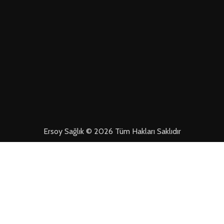
Ersoy Sağlık © 2026 Tüm Hakları Saklıdır
ŞULLARI
MESAFELI SATIŞ SÖZLEŞMESI
ÜYELIK SÖZLEŞMESI VE GÜVENLIK
YAS
Mağaza
Filtreler
Favorilerim