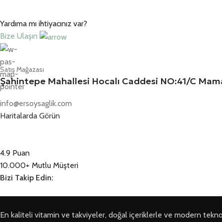
Yardıma mı ihtiyacınız var?
Bize Ulaşın
Satış Mağazası
Şahintepe Mahallesi Hocalı Caddesi NO:41/C M
info@ersoysaglik.com
Haritalarda Görün
4.9 Puan
10.000+ Mutlu Müşteri
Bizi Takip Edin:
En kaliteli vitamin ve takviyeler, doğal içeriklerle ve modern teknoloji