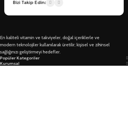
Bizi Takip Edin:
En kaliteli vitamin ve takviyeler, doğal içeriklerle ve
modern teknolojiler kullanılarak üretilir; kişisel ve zihinsel
sağlığınızı geliştirmeyi hedefler.
Popüler Kategoriler
Kurumsal
Bizi Takip Edin
Ersoy Sağlık © 2026 Tüm Hakları Saklıdır
Garanti Ve İade Koşulları
Mesafeli Satış Sözleşmesi
Üyelik Sözleşmesi Ve Güvenlik
Yasal Kurallar Ve KVKK
Mağaza
Filtreler