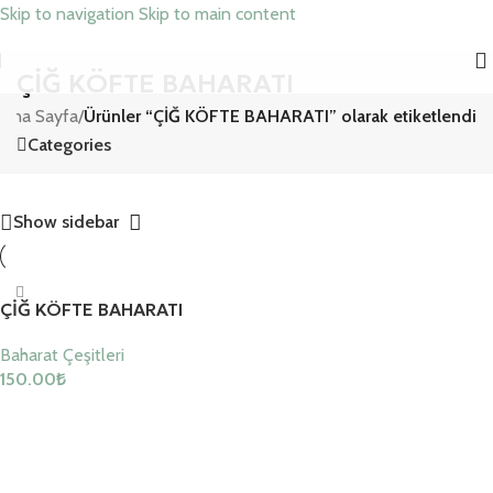
Skip to navigation
Skip to main content
ÇİĞ KÖFTE BAHARATI
Ana Sayfa
/
Ürünler “ÇİĞ KÖFTE BAHARATI” olarak etiketlendi
Categories
Show sidebar
ÇİĞ KÖFTE BAHARATI
Baharat Çeşitleri
150.00
₺
Sepete Ekle