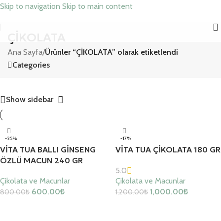
Skip to navigation
Skip to main content
ÇİKOLATA
Ana Sayfa
/
Ürünler “ÇİKOLATA” olarak etiketlendi
Categories
Show sidebar
-25%
-17%
VİTA TUA BALLI GİNSENG
VİTA TUA ÇİKOLATA 180 GR
ÖZLÜ MACUN 240 GR
5.0
Çikolata ve Macunlar
Çikolata ve Macunlar
600.00
₺
1,000.00
₺
800.00
₺
1,200.00
₺
Sepete Ekle
Sepete Ekle