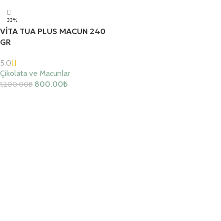
-33%
VİTA TUA PLUS MACUN 240
GR
5.0
Çikolata ve Macunlar
800.00
₺
1,200.00
₺
Sepete Ekle