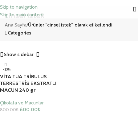
Skip to navigation
cinsel istek
Skip to main content
Ana Sayfa
/
Ürünler “cinsel istek” olarak etiketlendi
Categories
Show sidebar
-25%
VİTA TUA TRİBULUS
TERRESTRİS EKSTRATLI
MACUN 240 gr
Çikolata ve Macunlar
600.00
₺
800.00
₺
Sepete Ekle