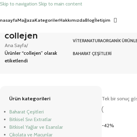
Skip to navigation
Skip to main content
nasayfa
Mağaza
Kategoriler
Hakkımızda
Blog
İletişim
collejen
VITERANATURA
ORGANIK ÜRÜNL
Ana Sayfa
/
Ürünler “collejen” olarak
BAHARAT ÇEŞITLERI
etiketlendi
Ürün kategorileri
Tek bir sonuç gös
Baharat Çeşitleri
Bitkisel Sıvı Extratlar
-42%
Bitkisel Yağlar ve Esanslar
Çikolata ve Macunlar