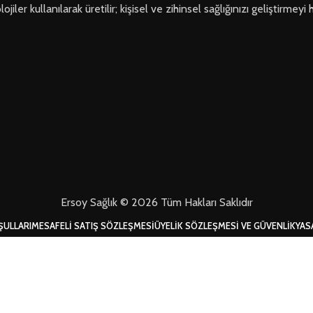
ler kullanılarak üretilir; kişisel ve zihinsel sağlığınızı geliştirmeyi 
Ersoy Sağlık © 2026 Tüm Hakları Saklıdır
ŞULLARI
MESAFELI SATIŞ SÖZLEŞMESI
ÜYELIK SÖZLEŞMESI VE GÜVENLIK
YAS
Mağaza
Filtreler
Favorilerim