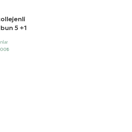
ollejenli
abun 5 +1
nlar
.00
₺