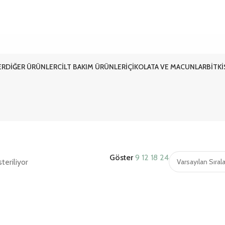
ER
DIĞER ÜRÜNLER
CILT BAKIM ÜRÜNLERI
ÇIKOLATA VE MACUNLAR
BITK
Göster
9
12
18
24
teriliyor