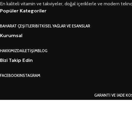
En kaliteli vitamin ve takviyeler, doğal içeriklerle ve modern teknoloji
Popüler Kategoriler
BAHARAT ÇEŞITLERI
BITKISEL YAĞLAR VE ESANSLAR
Kurumsal
HAKKIMIZDA
İLETIŞIM
BLOG
Bizi Takip Edin
FACEBOOK
INSTAGRAM
GARANTI VE İADE KO