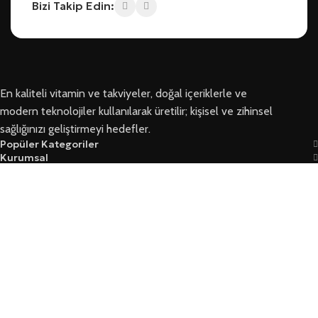
Bizi Takip Edin:
En kaliteli vitamin ve takviyeler, doğal içeriklerle ve
modern teknolojiler kullanılarak üretilir; kişisel ve zihinsel
sağlığınızı geliştirmeyi hedefler.
Popüler Kategoriler
Kurumsal
Bizi Takip Edin
Ersoy Sağlık © 2026 Tüm Hakları Saklıdır
Garanti Ve İade Koşulları
Mesafeli Satış Sözleşmesi
Üyelik Sözleşmesi Ve Güvenlik
Yasal Kurallar Ve KVKK
Mağaza
Filtreler