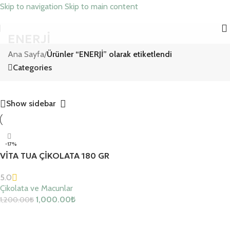
Skip to navigation
Skip to main content
ENERJİ
Ana Sayfa
/
Ürünler “ENERJİ” olarak etiketlendi
Categories
Show sidebar
-17%
VİTA TUA ÇİKOLATA 180 GR
5.0
Çikolata ve Macunlar
1,000.00
₺
1,200.00
₺
Sepete Ekle