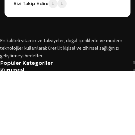
Bizi Takip Edin:
En kaliteli vitamin ve takviyeler, doğal içeriklerle ve modern
teknolojiler kullanılarak üretilir; kişisel ve zihinsel sağlığınızı
geliştirmeyi hedefler.
Popüler Kategoriler
Kurumsal
Bizi Takip Edin
Ersoy Sağlık © 2026 Tüm Hakları Saklıdır
GARANTI VE İADE KOŞULLARI
MESAFELI SATIŞ SÖZLEŞMESI
ÜYELIK SÖZLEŞMESI VE GÜVENLIK
YASAL KURALLAR VE KVKK
Mağaza
Filtreler