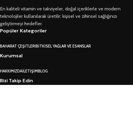
En kaliteli vitamin ve takviyeler, doğal içeriklerle ve modern
teknolojiler kullanılarak üretilir; kişisel ve zihinsel sağlığınızı
geliştirmeyi hedefler.
Popüler Kategoriler
BAHARAT ÇEŞITLERI
BITKISEL YAĞLAR VE ESANSLAR
Kurumsal
HAKKIMIZDA
İLETIŞIM
BLOG
Bizi Takip Edin
FACEBOOK
INSTAGRAM
Ersoy Sağlık © 2026 Tüm Hakları Saklıdır
GARANTI VE İADE KOŞULLARI
MESAFELI SATIŞ SÖZLEŞMESI
ÜYELIK SÖZLEŞMESI VE GÜVENLIK
YASAL KURALLAR VE KVKK