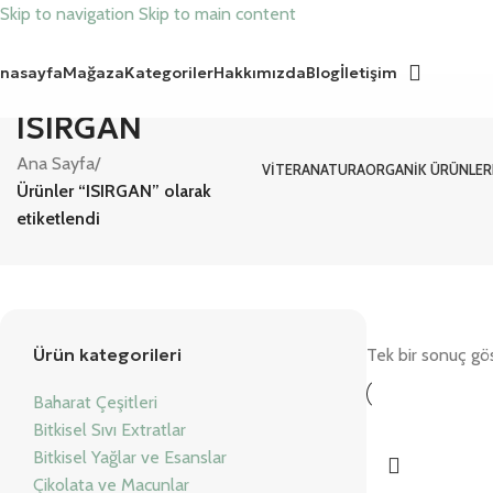
Skip to navigation
Skip to main content
nasayfa
Mağaza
Kategoriler
Hakkımızda
Blog
İletişim
ISIRGAN
Ana Sayfa
/
VITERANATURA
ORGANIK ÜRÜNLER
Ürünler “ISIRGAN” olarak
etiketlendi
Ürün kategorileri
Tek bir sonuç gös
Baharat Çeşitleri
Bitkisel Sıvı Extratlar
Bitkisel Yağlar ve Esanslar
Çikolata ve Macunlar