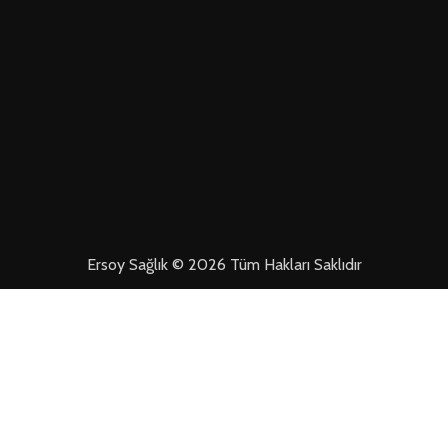
Ersoy Sağlık © 2026 Tüm Hakları Saklıdır
ŞULLARI
MESAFELI SATIŞ SÖZLEŞMESI
ÜYELIK SÖZLEŞMESI VE GÜVENLIK
YAS
Mağaza
Filtreler
Favorilerim