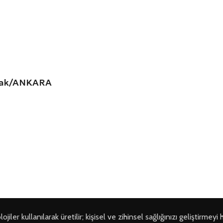
amak/ANKARA
ler kullanılarak üretilir; kişisel ve zihinsel sağlığınızı geliştirmeyi 