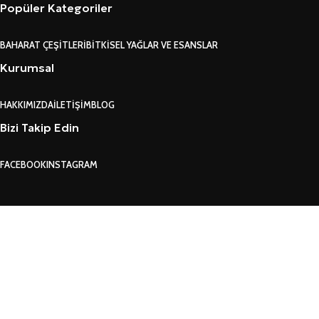
Popüler Kategoriler
BAHARAT ÇEŞITLERI
BITKISEL YAĞLAR VE ESANSLAR
Kurumsal
HAKKIMIZDA
İLETIŞIM
BLOG
Bizi Takip Edin
FACEBOOK
INSTAGRAM
GARANTI VE İADE KO
Search