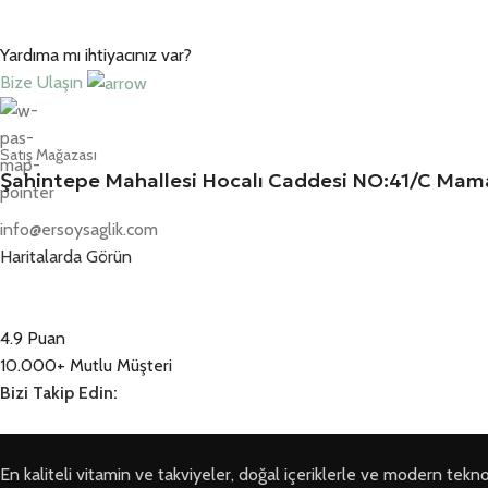
Yardıma mı ihtiyacınız var?
Bize Ulaşın
Satış Mağazası
Şahintepe Mahallesi Hocalı Caddesi NO:41/C M
info@ersoysaglik.com
Haritalarda Görün
4.9 Puan
10.000+ Mutlu Müşteri
Bizi Takip Edin:
En kaliteli vitamin ve takviyeler, doğal içeriklerle ve modern teknoloji