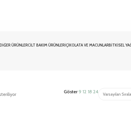
DIĞER ÜRÜNLER
CILT BAKIM ÜRÜNLERI
ÇIKOLATA VE MACUNLAR
BITKISEL YA
Göster
9
12
18
24
teriliyor