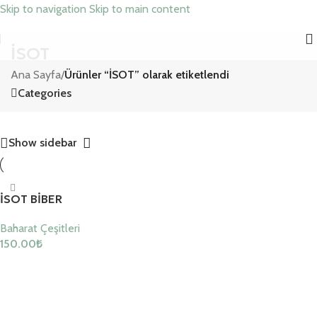
Skip to navigation
Skip to main content
İSOT
Ana Sayfa
/
Ürünler “İSOT” olarak etiketlendi
Categories
Show sidebar
İSOT BİBER
Baharat Çeşitleri
150.00
₺
Sepete Ekle