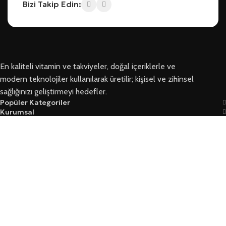
Bizi Takip Edin:
En kaliteli vitamin ve takviyeler, doğal içeriklerle ve
modern teknolojiler kullanılarak üretilir; kişisel ve zihinsel
sağlığınızı geliştirmeyi hedefler.
Popüler Kategoriler
Kurumsal
Bizi Takip Edin
Ersoy Sağlık © 2026 Tüm Hakları Saklıdır
Garanti Ve İade Koşulları
Mesafeli Satış Sözleşmesi
Üyelik Sözleşmesi Ve Güvenlik
Yasal Kurallar Ve KVKK
Mağaza
Filtreler