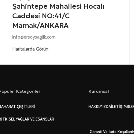
Şahintepe Mahallesi Hocalı
Caddesi NO:41/C
Mamak/ANKARA
info@ersoysaglik.com
Haritalarda Görün
Popüler Kategoriler
Kurumsal
BAHARAT ÇEŞITLERI
HAKKIMIZDA
İLETIŞIM
BL
BITKISEL YAĞLAR VE ESANSLAR
Garanti Ve İade Koşulları
M