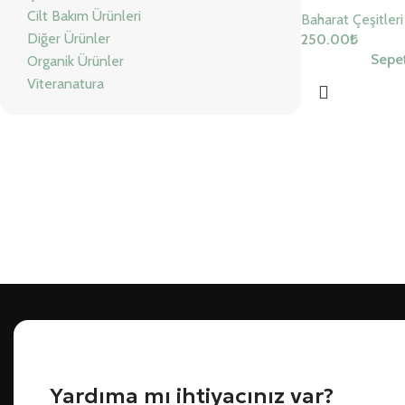
Cilt Bakım Ürünleri
Baharat Çeşitleri
Diğer Ürünler
250.00
₺
Sepet
Organik Ürünler
Viteranatura
Yardıma mı ihtiyacınız var?