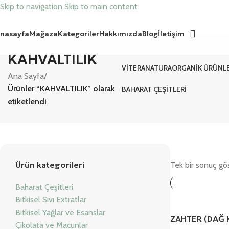
Skip to navigation
Skip to main content
nasayfa
Mağaza
Kategoriler
Hakkımızda
Blog
İletişim
KAHVALTILIK
VITERANATURA
ORGANIK ÜRÜNL
Ana Sayfa
/
Ürünler “KAHVALTILIK” olarak
BAHARAT ÇEŞITLERI
etiketlendi
Ürün kategorileri
Tek bir sonuç gös
Baharat Çeşitleri
Bitkisel Sıvı Extratlar
Bitkisel Yağlar ve Esanslar
ZAHTER (DAĞ 
Çikolata ve Macunlar