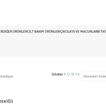
ER
DIĞER ÜRÜNLER
CILT BAKIM ÜRÜNLERI
ÇIKOLATA VE MACUNLAR
BITK
Göster
9
12
18
24
teriliyor
KEKİĞİ)