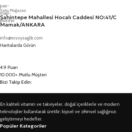
Satış Mağazası
Şahintepe Mahallesi Hocalı Caddesi NO:41/C
Mamak/ANKARA
info@ersoysaglik.com
Haritalarda Görün
4.9 Puan
10.000+ Mutlu Müşteri
Bizi Takip Edin:
En kaliteli vitamin ve takviyeler, doğal içeriklerle ve modern
teknolojiler kullanılarak üretilir; kişisel ve zihinsel sağlığınızı
geliştirmeyi hedefler.
Popüler Kategoriler