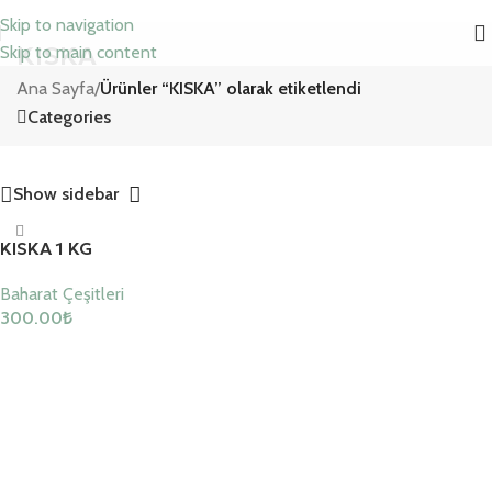
Skip to navigation
KISKA
Skip to main content
Ana Sayfa
/
Ürünler “KISKA” olarak etiketlendi
Categories
Show sidebar
KISKA 1 KG
Baharat Çeşitleri
300.00
₺
Sepete Ekle