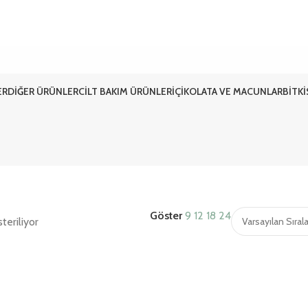
ER
DIĞER ÜRÜNLER
CILT BAKIM ÜRÜNLERI
ÇIKOLATA VE MACUNLAR
BITK
Göster
9
12
18
24
teriliyor