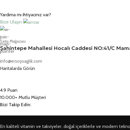
Yardıma mı ihtiyacınız var?
Bize Ulaşın
Satış Mağazası
Şahintepe Mahallesi Hocalı Caddesi NO:41/C M
info@ersoysaglik.com
Haritalarda Görün
4.9 Puan
10.000+ Mutlu Müşteri
Bizi Takip Edin:
En kaliteli vitamin ve takviyeler, doğal içeriklerle ve modern teknoloji