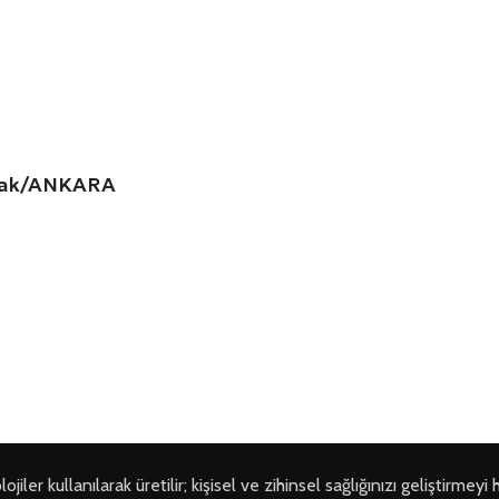
amak/ANKARA
ler kullanılarak üretilir; kişisel ve zihinsel sağlığınızı geliştirmeyi 