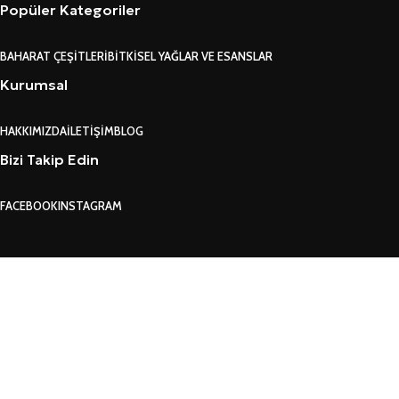
Popüler Kategoriler
BAHARAT ÇEŞITLERI
BITKISEL YAĞLAR VE ESANSLAR
Kurumsal
HAKKIMIZDA
İLETIŞIM
BLOG
Bizi Takip Edin
FACEBOOK
INSTAGRAM
GARANTI VE İADE KO
Search