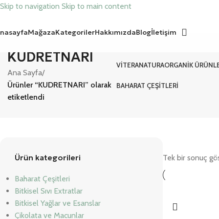
Skip to navigation
Skip to main content
nasayfa
Mağaza
Kategoriler
Hakkımızda
Blog
İletişim
KUDRETNARI
VITERANATURA
ORGANIK ÜRÜNL
Ana Sayfa
/
Ürünler “KUDRETNARI” olarak
BAHARAT ÇEŞITLERI
etiketlendi
Ürün kategorileri
Tek bir sonuç gös
Baharat Çeşitleri
Bitkisel Sıvı Extratlar
Bitkisel Yağlar ve Esanslar
Çikolata ve Macunlar