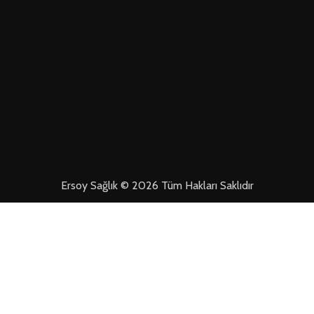
Ersoy Sağlık © 2026 Tüm Hakları Saklıdır
ŞULLARI
MESAFELI SATIŞ SÖZLEŞMESI
ÜYELIK SÖZLEŞMESI VE GÜVENLIK
YAS
Mağaza
Filtreler
Favorilerim