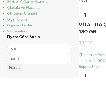
-17%
Bitkisel Yağlar ve Esanslar
Çikolata ve Macunlar
Cilt Bakım Ürünleri
Diğer Ürünler
VİTA TUA 
Organik Ürünler
180 GR
Viteranatura
Fiyata Göre Sırala
5.0
Çikolata ve Macu
1,000
1,200.00
₺
Sepete Ekle
Filtrele