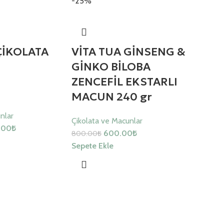
-25%
ÇİKOLATA
VİTA TUA GİNSENG &
GİNKO BİLOBA
ZENCEFİL EKSTARLI
MACUN 240 gr
nlar
Çikolata ve Macunlar
.00
₺
600.00
₺
800.00
₺
Sepete Ekle