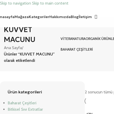
Skip to navigation
Skip to main content
nasayfa
Mağaza
Kategoriler
Hakkımızda
Blog
İletişim
KUVVET
MACUNU
VITERANATURA
ORGANIK ÜRÜNL
Ana Sayfa
/
BAHARAT ÇEŞITLERI
Ürünler “KUVVET MACUNU”
olarak etiketlendi
Ürün kategorileri
2 sonucun tümü g
Baharat Çeşitleri
Bitkisel Sıvı Extratlar