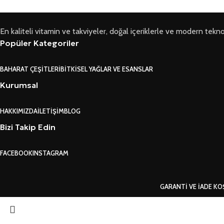
En kaliteli vitamin ve takviyeler, doğal içeriklerle ve modern teknoloji
Popüler Kategoriler
BAHARAT ÇEŞITLERI
BITKISEL YAĞLAR VE ESANSLAR
Kurumsal
HAKKIMIZDA
İLETIŞIM
BLOG
Bizi Takip Edin
FACEBOOK
INSTAGRAM
GARANTI VE İADE KO