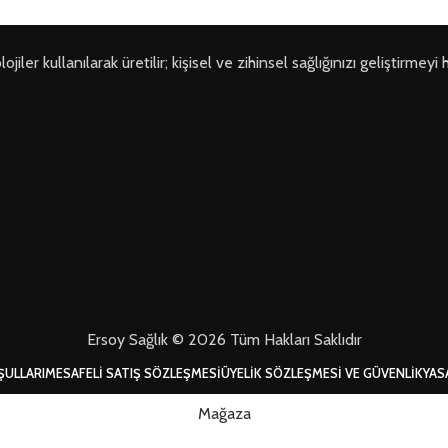
ler kullanılarak üretilir; kişisel ve zihinsel sağlığınızı geliştirmeyi 
Ersoy Sağlık © 2026 Tüm Hakları Saklıdır
ŞULLARI
MESAFELI SATIŞ SÖZLEŞMESI
ÜYELIK SÖZLEŞMESI VE GÜVENLIK
YAS
Mağaza