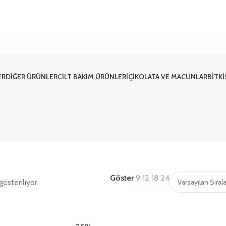
ER
DIĞER ÜRÜNLER
CILT BAKIM ÜRÜNLERI
ÇIKOLATA VE MACUNLAR
BITK
Göster
9
12
18
24
österiliyor