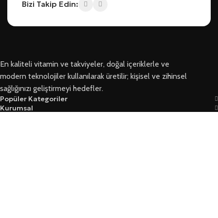
Bizi Takip Edin:
En kaliteli vitamin ve takviyeler, doğal içeriklerle ve
modern teknolojiler kullanılarak üretilir; kişisel ve zihinsel
sağlığınızı geliştirmeyi hedefler.
Popüler Kategoriler
Kurumsal
Bizi Takip Edin
Ersoy Sağlık © 2026 Tüm Hakları Saklıdır
Garanti Ve İade Koşulları
Mesafeli Satış Sözleşmesi
Üyelik Sözleşmesi Ve Güvenlik
Yasal Kurallar Ve KVKK
Mağaza
Filtreler