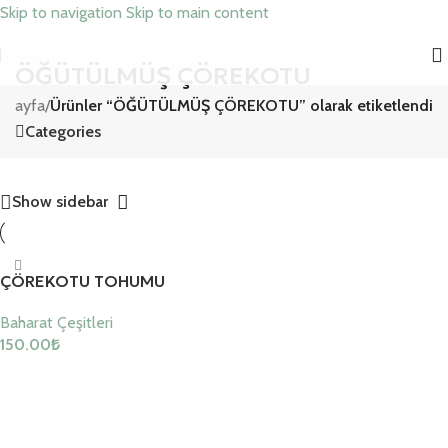
Skip to navigation
Skip to main content
ÖĞÜTÜLMÜŞ ÇÖREKOTU
 Sayfa
/
Ürünler “ÖĞÜTÜLMÜŞ ÇÖREKOTU” olarak etiketlendi
Categories
Show sidebar
ÇÖREKOTU TOHUMU
Baharat Çeşitleri
150.00
₺
Sepete Ekle