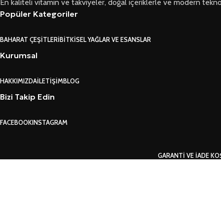
En kaliteli vitamin ve takviyeler, doğal içeriklerle ve modern teknoloji
Popüler Kategoriler
BAHARAT ÇEŞITLERI
BITKISEL YAĞLAR VE ESANSLAR
Kurumsal
HAKKIMIZDA
İLETIŞIM
BLOG
Bizi Takip Edin
FACEBOOK
INSTAGRAM
GARANTI VE İADE KO
Search