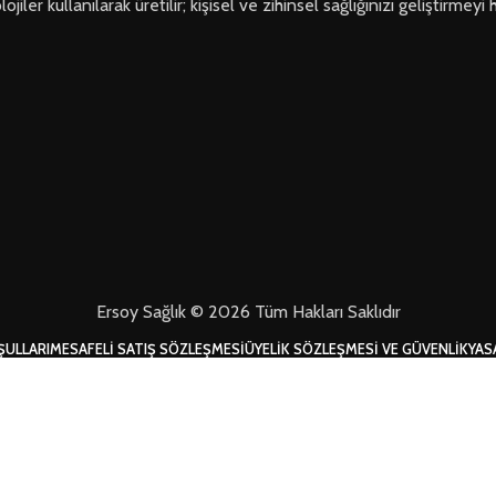
ler kullanılarak üretilir; kişisel ve zihinsel sağlığınızı geliştirmeyi 
Ersoy Sağlık © 2026 Tüm Hakları Saklıdır
ŞULLARI
MESAFELI SATIŞ SÖZLEŞMESI
ÜYELIK SÖZLEŞMESI VE GÜVENLIK
YAS
Mağaza
Filtreler
Favorilerim