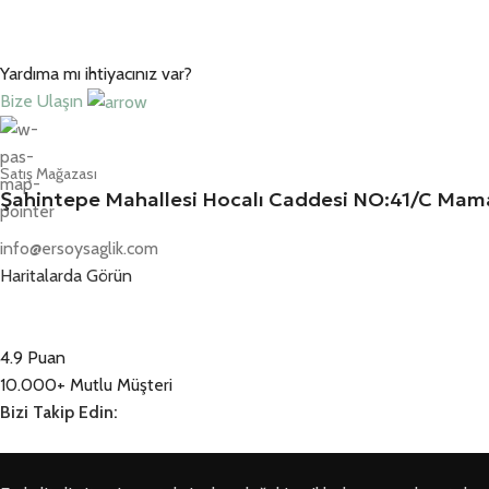
Yardıma mı ihtiyacınız var?
Bize Ulaşın
Satış Mağazası
Şahintepe Mahallesi Hocalı Caddesi NO:41/C M
info@ersoysaglik.com
Haritalarda Görün
4.9 Puan
10.000+ Mutlu Müşteri
Bizi Takip Edin: