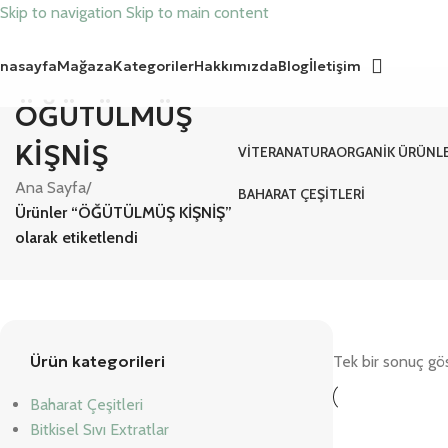
Skip to navigation
Skip to main content
nasayfa
Mağaza
Kategoriler
Hakkımızda
Blog
İletişim
ÖĞÜTÜLMÜŞ
KİŞNİŞ
VITERANATURA
ORGANIK ÜRÜNL
Ana Sayfa
/
BAHARAT ÇEŞITLERI
Ürünler “ÖĞÜTÜLMÜŞ KİŞNİŞ”
olarak etiketlendi
Ürün kategorileri
Tek bir sonuç gös
Baharat Çeşitleri
Bitkisel Sıvı Extratlar