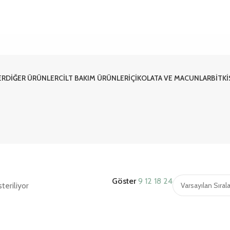
ER
DIĞER ÜRÜNLER
CILT BAKIM ÜRÜNLERI
ÇIKOLATA VE MACUNLAR
BITK
Göster
9
12
18
24
teriliyor