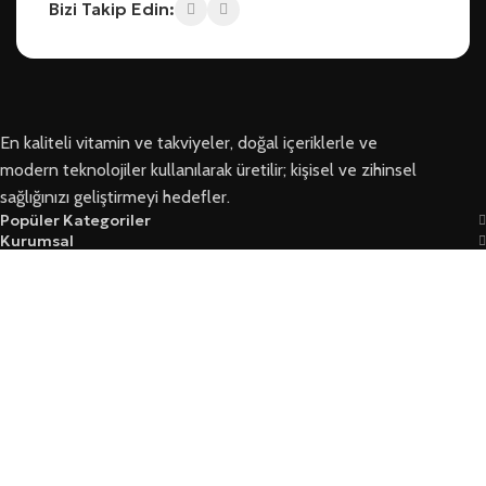
Bizi Takip Edin:
En kaliteli vitamin ve takviyeler, doğal içeriklerle ve
modern teknolojiler kullanılarak üretilir; kişisel ve zihinsel
sağlığınızı geliştirmeyi hedefler.
Popüler Kategoriler
Kurumsal
Bizi Takip Edin
Ersoy Sağlık © 2026 Tüm Hakları Saklıdır
Garanti Ve İade Koşulları
Mesafeli Satış Sözleşmesi
Üyelik Sözleşmesi Ve Güvenlik
Yasal Kurallar Ve KVKK
Mağaza
Filtreler