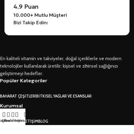
4.9 Puan
10.000+ Mutlu Müşteri
Bizi Takip Edin:
En kaliteli vitamin ve takviyeler, doğal içeriklerle ve modern
teknolojiler kullanılarak üretilir; kişisel ve zihinsel sağlığınızı
geliştirmeyi hedefler.
Popüler Kategoriler
BAHARAT ÇEŞITLERI
BITKISEL YAĞLAR VE ESANSLAR
Kurumsal
ağaza
Filtreler
Favorilerim
Sepet
Hesabım
HAKKIMIZDA
İLETIŞIM
BLOG
Bizi Takip Edin