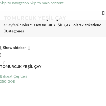
Skip to navigation
Skip to main content
TOMURCUK YEŞİL ÇAY
Ana Sayfa
/
Ürünler “TOMURCUK YEŞİL ÇAY” olarak etiketlendi
Categories
Show sidebar
TOMURCUK YEŞİL ÇAY
Baharat Çeşitleri
250.00
₺
Sepete Ekle