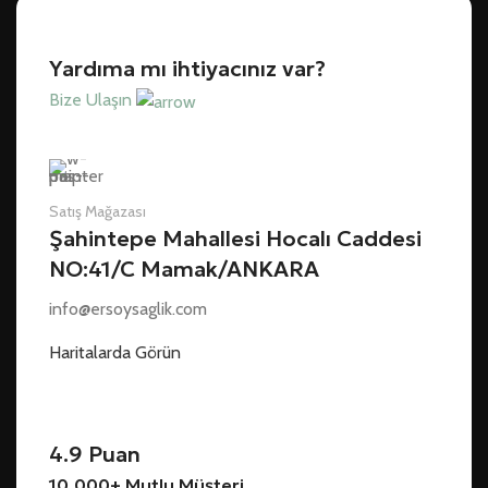
Yardıma mı ihtiyacınız var?
Bize Ulaşın
Satış Mağazası
Şahintepe Mahallesi Hocalı Caddesi
NO:41/C Mamak/ANKARA
info@ersoysaglik.com
Haritalarda Görün
4.9 Puan
10.000+ Mutlu Müşteri