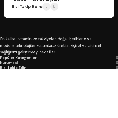
Bizi Takip Edin:
En kaliteli vitamin ve takviyeler, doğal içeriklerle ve
modern teknolojiler kullanılarak üretilir; kişisel ve zihinsel
sağlığınızı geliştirmeyi hedefler.
Popüler Kategoriler
Kurumsal
Bizi Takip Edin
Ersoy Sağlık © 2026 Tüm Hakları Saklıdır
Garanti Ve İade Koşulları
Mesafeli Satış Sözleşmesi
Üyelik Sözleşmesi Ve Güvenlik
Yasal Kurallar Ve KVKK
Mağaza
Filtreler