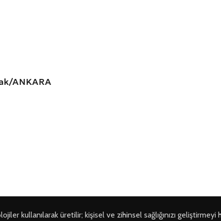
amak/ANKARA
ler kullanılarak üretilir; kişisel ve zihinsel sağlığınızı geliştirmeyi 