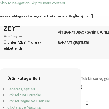
Skip to navigation
Skip to main content
nasayfa
Mağaza
Kategoriler
Hakkımızda
Blog
İletişim
ZEYT
VITERANATURA
ORGANIK ÜRÜNL
Ana Sayfa
/
Ürünler “ZEYT” olarak
BAHARAT ÇEŞITLERI
etiketlendi
Ürün kategorileri
Tek bir sonuç gös
Baharat Çeşitleri
Bitkisel Sıvı Extratlar
Bitkisel Yağlar ve Esanslar
Çikolata ve Macunlar