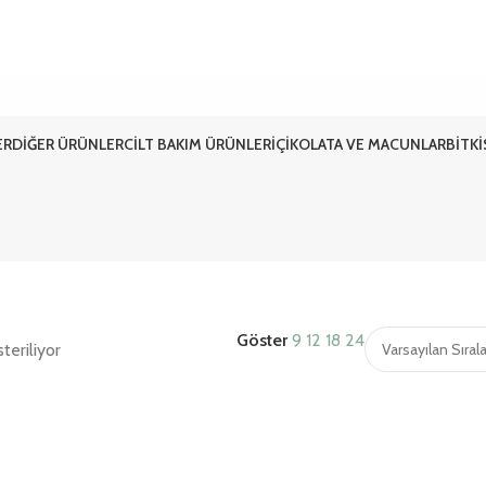
ER
DIĞER ÜRÜNLER
CILT BAKIM ÜRÜNLERI
ÇIKOLATA VE MACUNLAR
BITK
Göster
9
12
18
24
teriliyor