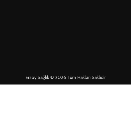
Ersoy Sağlık © 2026 Tüm Hakları Saklıdır
ŞULLARI
MESAFELI SATIŞ SÖZLEŞMESI
ÜYELIK SÖZLEŞMESI VE GÜVENLIK
YAS
Mağaza
Filtreler
Favorilerim