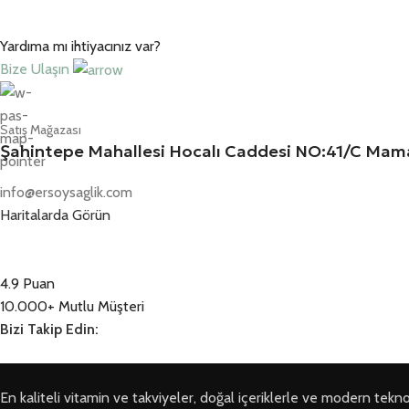
Yardıma mı ihtiyacınız var?
Bize Ulaşın
Satış Mağazası
Şahintepe Mahallesi Hocalı Caddesi NO:41/C M
info@ersoysaglik.com
Haritalarda Görün
4.9 Puan
10.000+ Mutlu Müşteri
Bizi Takip Edin:
En kaliteli vitamin ve takviyeler, doğal içeriklerle ve modern teknoloji