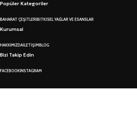
Popüler Kategoriler
BAHARAT ÇEŞITLERI
BITKISEL YAĞLAR VE ESANSLAR
Kurumsal
HAKKIMIZDA
İLETIŞIM
BLOG
Bizi Takip Edin
FACEBOOK
INSTAGRAM
GARANTI VE İADE KO
Search