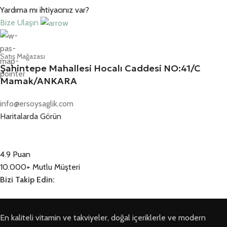
Yardıma mı ihtiyacınız var?
Bize Ulaşın
Satış Mağazası
Şahintepe Mahallesi Hocalı Caddesi NO:41/C
Mamak/ANKARA
info@ersoysaglik.com
Haritalarda Görün
4.9 Puan
10.000+ Mutlu Müşteri
Bizi Takip Edin:
En kaliteli vitamin ve takviyeler, doğal içeriklerle ve modern