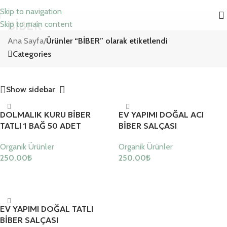
Skip to navigation
BİBER
Skip to main content
Ana Sayfa
/
Ürünler “BİBER” olarak etiketlendi
Categories
Show sidebar
DOLMALIK KURU BİBER
EV YAPIMI DOĞAL ACI
TATLI 1 BAĞ 50 ADET
BİBER SALÇASI
Organik Ürünler
Organik Ürünler
250.00
₺
250.00
₺
Sepete Ekle
Sepete Ekle
EV YAPIMI DOĞAL TATLI
BİBER SALÇASI