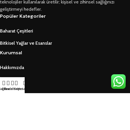
teknolojiler kullanılarak üretilir; kişisel ve zihinsel sağlığınızı
geliştirmeyi hedefler.
Popüler Kategoriler
Baharat Çeşitleri
Bitkisel Yağlar ve Esanslar
Kurumsal
Hakkımızda
İletişim
ağaza
Filtreler
Favorilerim
Sepet
Hesabım
Blog
Bizi Takip Edin
Facebook
Instagram