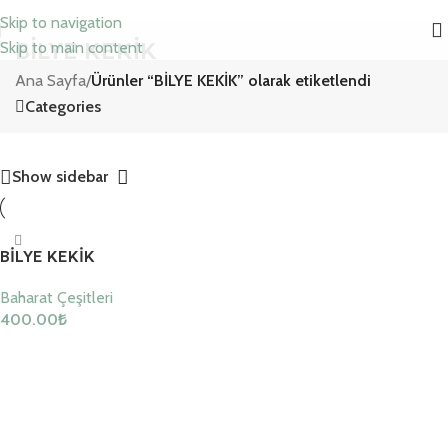
Skip to navigation
BİLYE KEKİK
Skip to main content
Ana Sayfa
/
Ürünler “BİLYE KEKİK” olarak etiketlendi
Categories
Show sidebar
BİLYE KEKİK
Baharat Çeşitleri
400.00
₺
Sepete Ekle