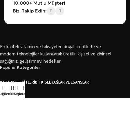
10.000+ Mutlu Müşteri
Bizi Takip Edin:
En kaliteli vitamin ve takviyeler, doğal içeriklerle ve
modern teknolojiler kullanılarak üretilir; kişisel ve zihinsel
sağlığınızı geliştirmeyi hedefler.
Popüler Kategoriler
BAHARAT ÇEŞITLERI
BITKISEL YAĞLAR VE ESANSLAR
Kurumsal
ağaza
Filtreler
Favorilerim
Sepet
Hesabım
HAKKIMIZDA
İLETIŞIM
BLOG
Bizi Takip Edin
FACEBOOK
INSTAGRAM