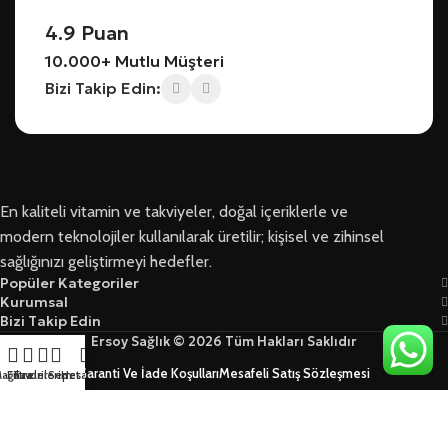
4.9 Puan
10.000+ Mutlu Müşteri
Bizi Takip Edin:
En kaliteli vitamin ve takviyeler, doğal içeriklerle ve
modern teknolojiler kullanılarak üretilir; kişisel ve zihinsel
sağlığınızı geliştirmeyi hedefler.
Popüler Kategoriler
Kurumsal
Bizi Takip Edin
Ersoy Sağlık © 2026 Tüm Hakları Saklıdır
Garanti Ve İade Koşulları
Mesafeli Satış Sözleşmesi
ağaza
Filtreler
Favorilerim
Sepet
Hesabım
Üyelik Sözleşmesi Ve Güvenlik
Yasal Kurallar Ve KVKK