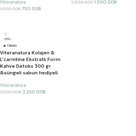
Viteranatura
1,500.00
₺
2,000.00
₺
750.00
₺
1,000.00
₺
Sepete Ekle
Sepete Ekle
-25%
🔥 TREND
Viteranatura Kolajen &
L’carnitine Ekstratlı Form
Kahve Detoks 300 gr
&süngeli sabun hediyeli
Viteranatura
2,250.00
₺
3,000.00
₺
Sepete Ekle