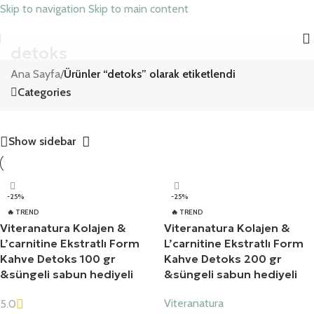
Skip to navigation
Skip to main content
detoks
Ana Sayfa
/
Ürünler “detoks” olarak etiketlendi
Categories
Show sidebar
-25%
-25%
🔥 TREND
🔥 TREND
Viteranatura Kolajen &
Viteranatura Kolajen &
L’carnitine Ekstratlı Form
L’carnitine Ekstratlı Form
Kahve Detoks 100 gr
Kahve Detoks 200 gr
&süngeli sabun hediyeli
&süngeli sabun hediyeli
Viteranatura
5.0