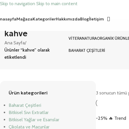
Skip to navigation
Skip to main content
nasayfa
Mağaza
Kategoriler
Hakkımızda
Blog
İletişim
kahve
VITERANATURA
ORGANIK ÜRÜNL
Ana Sayfa
/
Ürünler “kahve” olarak
BAHARAT ÇEŞITLERI
etiketlendi
Ürün kategorileri
3 sonucun tümü g
Baharat Çeşitleri
Bitkisel Sıvı Extratlar
-25%
🔥 Trend
Bitkisel Yağlar ve Esanslar
Çikolata ve Macunlar