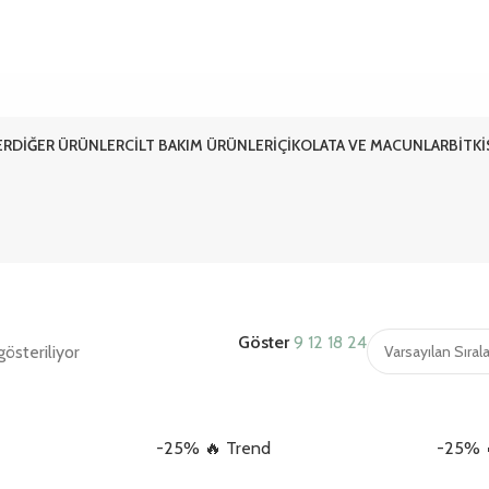
ER
DIĞER ÜRÜNLER
CILT BAKIM ÜRÜNLERI
ÇIKOLATA VE MACUNLAR
BITK
Göster
9
12
18
24
österiliyor
-25%
🔥 Trend
-25%