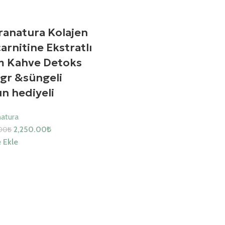
ranatura Kolajen
carnitine Ekstratlı
m Kahve Detoks
gr &süngeli
n hediyeli
natura
2,250.00
₺
00
₺
 Ekle