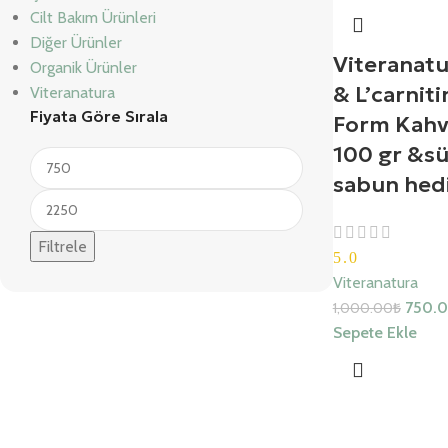
Cilt Bakım Ürünleri
Diğer Ürünler
Viteranatu
Organik Ürünler
& L’carniti
Viteranatura
Fiyata Göre Sırala
Form Kahv
100 gr &sü
sabun hedi
Filtrele
5.0
Viteranatura
750.
1,000.00
₺
Sepete Ekle