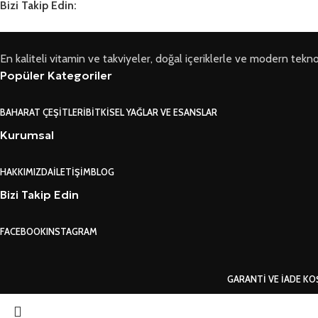
Bizi Takip Edin:
En kaliteli vitamin ve takviyeler, doğal içeriklerle ve modern teknoloji
Popüler Kategoriler
BAHARAT ÇEŞITLERI
BITKISEL YAĞLAR VE ESANSLAR
Kurumsal
HAKKIMIZDA
İLETIŞIM
BLOG
Bizi Takip Edin
FACEBOOK
INSTAGRAM
GARANTI VE İADE KO