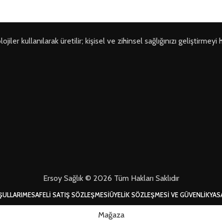
ler kullanılarak üretilir; kişisel ve zihinsel sağlığınızı geliştirmeyi 
Ersoy Sağlık © 2026 Tüm Hakları Saklıdır
ŞULLARI
MESAFELI SATIŞ SÖZLEŞMESI
ÜYELIK SÖZLEŞMESI VE GÜVENLIK
YAS
Mağaza