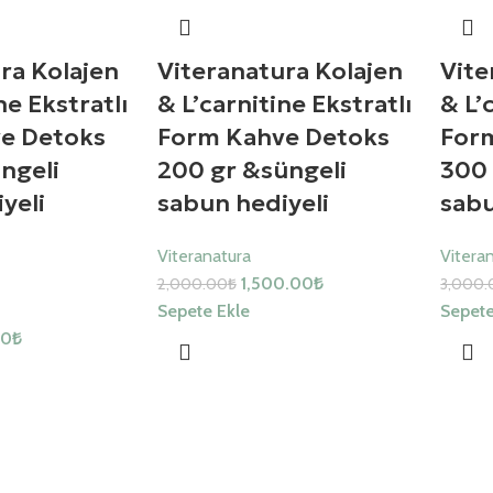
ra Kolajen
Viteranatura Kolajen
Vite
ne Ekstratlı
& L’carnitine Ekstratlı
& L’
e Detoks
Form Kahve Detoks
For
ngeli
200 gr &süngeli
300 
yeli
sabun hediyeli
sabu
Viteranatura
Vitera
1,500.00
₺
2,000.00
₺
3,000.
Sepete Ekle
Sepete
00
₺