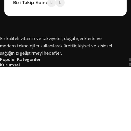
Bizi Takip Edin:
En kaliteli vitamin ve takviyeler, doğal içeriklerle ve
modern teknolojiler kullanılarak üretilir; kişisel ve zihinsel
sağlığınızı geliştirmeyi hedefler.
Popüler Kategoriler
Kurumsal
Bizi Takip Edin
Ersoy Sağlık © 2026 Tüm Hakları Saklıdır
Garanti Ve İade Koşulları
Mesafeli Satış Sözleşmesi
Üyelik Sözleşmesi Ve Güvenlik
Yasal Kurallar Ve KVKK
Mağaza
Filtreler