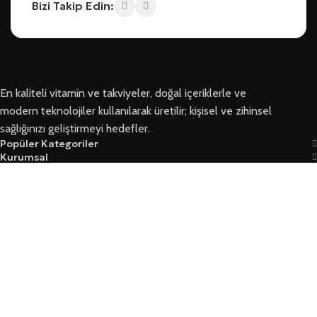
Bizi Takip Edin:
En kaliteli vitamin ve takviyeler, doğal içeriklerle ve
modern teknolojiler kullanılarak üretilir; kişisel ve zihinsel
sağlığınızı geliştirmeyi hedefler.
Popüler Kategoriler
Kurumsal
Bizi Takip Edin
Ersoy Sağlık © 2026 Tüm Hakları Saklıdır
Garanti Ve İade Koşulları
Mesafeli Satış Sözleşmesi
Üyelik Sözleşmesi Ve Güvenlik
Yasal Kurallar Ve KVKK
Mağaza
Filtreler