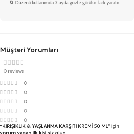
🔄 Düzenli kullanımda 3 ayda gözle görülür fark yaratır.
Müşteri Yorumları
0 reviews
0
0
0
0
0
“KIRIŞIKLIK & YAŞLANMA KARŞITI KREMİ 50 ML” için
yorum yapan ilk kişi siz olun