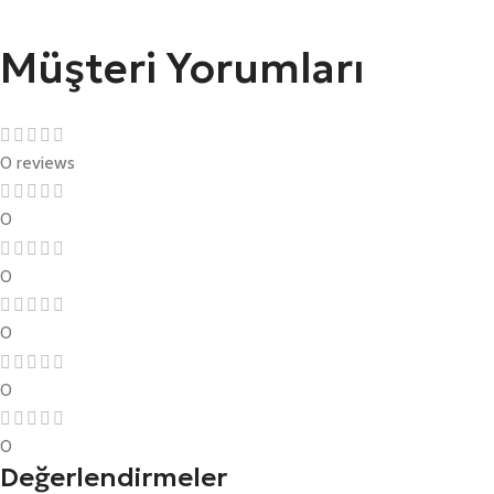
Müşteri Yorumları
0 reviews
0
0
0
0
0
Değerlendirmeler