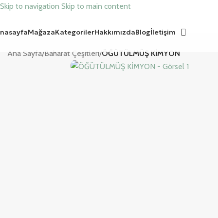
Skip to navigation
Skip to main content
nasayfa
Mağaza
Kategoriler
Hakkımızda
Blog
İletişim
Ana Sayfa
/
Baharat Çeşitleri
/
ÖĞÜTÜLMÜŞ KİMYON