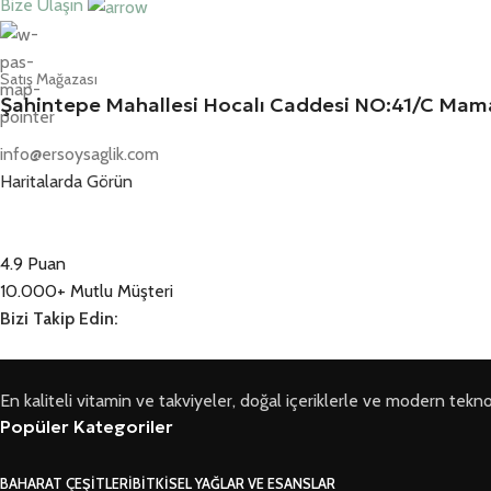
Bize Ulaşın
Satış Mağazası
Şahintepe Mahallesi Hocalı Caddesi NO:41/C M
info@ersoysaglik.com
Haritalarda Görün
4.9 Puan
10.000+ Mutlu Müşteri
Bizi Takip Edin:
En kaliteli vitamin ve takviyeler, doğal içeriklerle ve modern teknoloji
Popüler Kategoriler
BAHARAT ÇEŞITLERI
BITKISEL YAĞLAR VE ESANSLAR