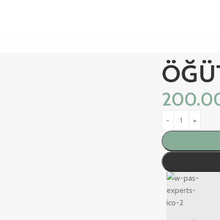
ÖĞÜ
200.0