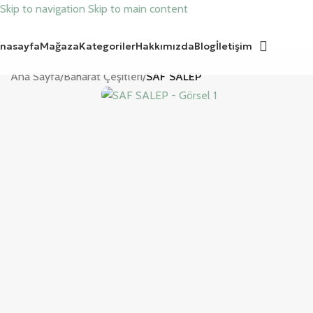
Skip to navigation
Skip to main content
nasayfa
Mağaza
Kategoriler
Hakkımızda
Blog
İletişim
Ana Sayfa
/
Baharat Çeşitleri
/
SAF SALEP