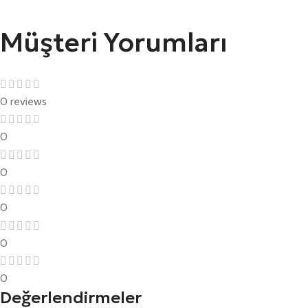
Müşteri Yorumları
0 reviews
0
0
0
0
0
Değerlendirmeler