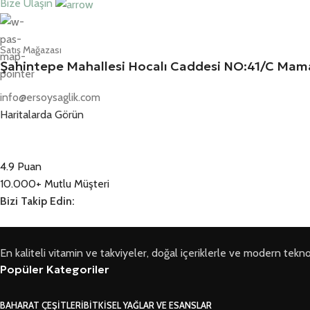
Bize Ulaşın
Satış Mağazası
Şahintepe Mahallesi Hocalı Caddesi NO:41/C M
info@ersoysaglik.com
Haritalarda Görün
4.9 Puan
10.000+ Mutlu Müşteri
Bizi Takip Edin:
En kaliteli vitamin ve takviyeler, doğal içeriklerle ve modern teknoloji
Popüler Kategoriler
BAHARAT ÇEŞITLERI
BITKISEL YAĞLAR VE ESANSLAR