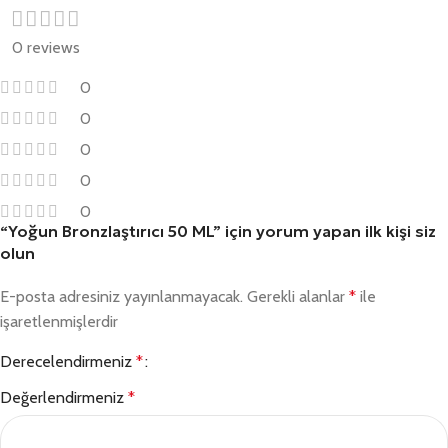
0 reviews
0
0
0
0
0
“Yoğun Bronzlaştırıcı 50 ML” için yorum yapan ilk kişi siz
olun
E-posta adresiniz yayınlanmayacak.
Gerekli alanlar
*
ile
işaretlenmişlerdir
Derecelendirmeniz
*
Değerlendirmeniz
*