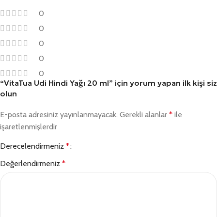
0
0
0
0
0
“VitaTua Udi Hindi Yağı 20 ml” için yorum yapan ilk kişi siz
olun
E-posta adresiniz yayınlanmayacak.
Gerekli alanlar
*
ile
işaretlenmişlerdir
Derecelendirmeniz
*
Değerlendirmeniz
*