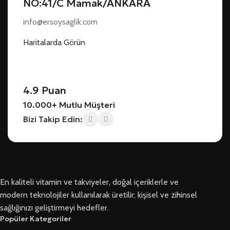
NO:41/C Mamak/ANKARA
info@ersoysaglik.com
Haritalarda Görün
4.9 Puan
10.000+ Mutlu Müşteri
Bizi Takip Edin:
En kaliteli vitamin ve takviyeler, doğal içeriklerle ve
modern teknolojiler kullanılarak üretilir; kişisel ve zihinsel
sağlığınızı geliştirmeyi hedefler.
Popüler Kategoriler